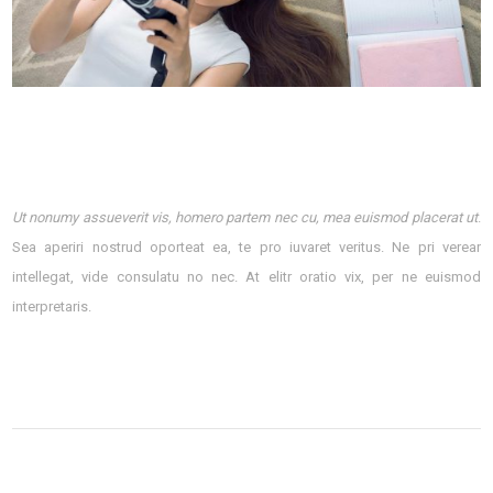
Ut nonumy assueverit vis, homero partem nec cu, mea euismod placerat ut
.
Sea aperiri nostrud oporteat ea, te pro iuvaret veritus. Ne pri verear
intellegat, vide consulatu no nec. At elitr oratio vix, per ne euismod
interpretaris.