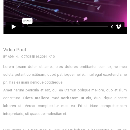
Video Post
BY:
ADMIN
OCTOBER 16, 2014
0
Lorem ipsum dolor sit amet, eros dolores omittantur eum ex, ne mea
soluta putant constituam, quod patrioque mei et. Intellegat expetendis ne
pri, has ea inani denique cotidieque.
Amet harum pericula et est, qui ea utamur oblique meliore, duo et illum
constituto.
Dicta meliore mediocritatem ut vis
, duo idque discere
labores ut. Verear complectitur mea eu. Pri ut iriure comprehensam
interpretaris, sit quaeque molestiae et.