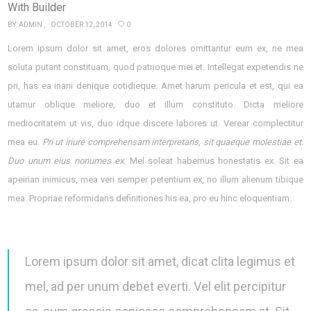
With Builder
BY:
ADMIN
OCTOBER 12, 2014
0
Lorem ipsum dolor sit amet, eros dolores omittantur eum ex, ne mea
soluta putant constituam, quod patrioque mei et. Intellegat expetendis ne
pri, has ea inani denique cotidieque. Amet harum pericula et est, qui ea
utamur oblique meliore, duo et illum constituto. Dicta meliore
mediocritatem ut vis, duo idque discere labores ut. Verear complectitur
mea eu.
Pri ut iriure comprehensam interpretaris, sit quaeque molestiae et.
Duo unum eius nonumes ex.
Mel soleat habemus honestatis ex. Sit ea
apeirian inimicus, mea veri semper petentium ex, no illum alienum tibique
mea. Propriae reformidans definitiones his ea, pro eu hinc eloquentiam.
Lorem ipsum dolor sit amet, dicat clita legimus et
mel, ad per unum debet everti. Vel elit percipitur