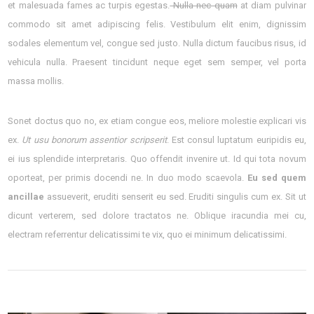
et malesuada fames ac turpis egestas.
Nulla nec quam
at diam pulvinar
commodo sit amet adipiscing felis. Vestibulum elit enim, dignissim
sodales elementum vel, congue sed justo. Nulla dictum faucibus risus, id
vehicula nulla. Praesent tincidunt neque eget sem semper, vel porta
massa mollis.
Sonet doctus quo no, ex etiam congue eos, meliore molestie explicari vis
ex.
Ut usu bonorum assentior scripserit
. Est consul luptatum euripidis eu,
ei ius splendide interpretaris. Quo offendit invenire ut. Id qui tota novum
oporteat, per primis docendi ne. In duo modo scaevola.
Eu sed quem
ancillae
assueverit, eruditi senserit eu sed. Eruditi singulis cum ex. Sit ut
dicunt verterem, sed dolore tractatos ne. Oblique iracundia mei cu,
electram referrentur delicatissimi te vix, quo ei minimum delicatissimi.