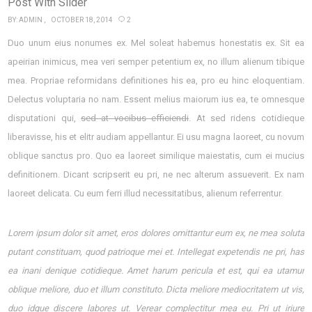
Post With Slider
BY:
ADMIN
OCTOBER 18, 2014
2
Duo unum eius nonumes ex. Mel soleat habemus honestatis ex. Sit ea
apeirian inimicus, mea veri semper petentium ex, no illum alienum tibique
mea. Propriae reformidans definitiones his ea, pro eu hinc eloquentiam.
Delectus voluptaria no nam. Essent melius maiorum ius ea, te omnesque
disputationi qui,
sed at vocibus efficiendi
. At sed ridens cotidieque
liberavisse, his et elitr audiam appellantur. Ei usu magna laoreet, cu novum
oblique sanctus pro. Quo ea laoreet similique maiestatis, cum ei mucius
definitionem. Dicant scripserit eu pri, ne nec alterum assueverit. Ex nam
laoreet delicata. Cu eum ferri illud necessitatibus, alienum referrentur.
Lorem ipsum dolor sit amet, eros dolores omittantur eum ex, ne mea soluta
putant constituam, quod patrioque mei et. Intellegat expetendis ne pri, has
ea inani denique cotidieque. Amet harum pericula et est, qui ea utamur
oblique meliore, duo et illum constituto. Dicta meliore mediocritatem ut vis,
duo idque discere labores ut. Verear complectitur mea eu. Pri ut iriure