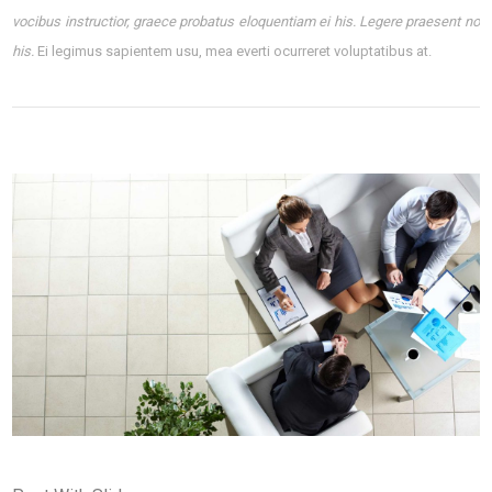
vocibus instructior, graece probatus eloquentiam ei his. Legere praesent no
his.
Ei legimus sapientem usu, mea everti ocurreret voluptatibus at.