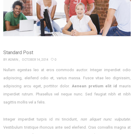
Standard Post
BY:
ADMIN
OCTOBER 14, 2014
0
Nullam egestas leo at eros commodo auctor. Integer imperdiet odio
adipiscing, eleifend odio et, varius massa. Fusce vitae leo dignissim,
adipiscing arcu eget, porttitor dolor.
Aenean pretium elit id
mauris
imperdiet rutrum. Phasellus vel neque nunc. Sed feugiat nibh et nibh
sagittis mollis vel a felis.
Integer imperdiet turpis id mi tincidunt,
non aliquet nunc vulputate.
Vestibulum tristique rhoncus ante sed eleifend. Cras convallis magna at