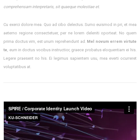
comprehensam interpretaris, sit quaeque molestiae et.
Cu exerci dolore mea. Quo ad cibo delectus. Sumo euismod in pri, et mea
aeterno regione consectetuer, per ne lorem deleniti oporteat. No quem
prima doctus vim, est unum reprehendunt ad.
Mel novum errem virtute
te
, eum in doctus vocibus instructior, graece probatus eloquentiam ei his.
Legere praesent no his. Ei legimus sapientem usu, mea everti ocurreret
voluptatibus at.