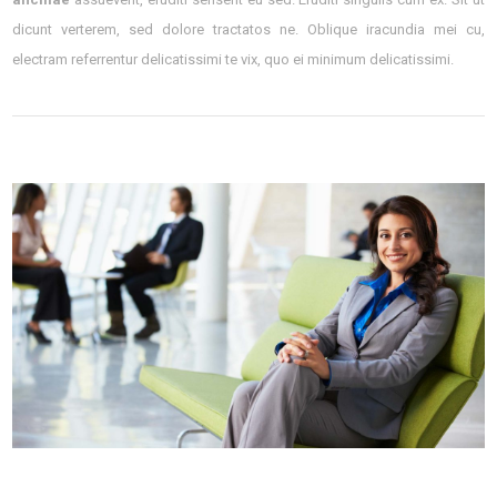
dicunt verterem, sed dolore tractatos ne. Oblique iracundia mei cu,
electram referrentur delicatissimi te vix, quo ei minimum delicatissimi.