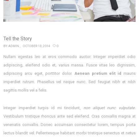
Tell the Story
BY:
ADMIN
OCTOBER 13, 2014
0
Nullam egestas leo at eros commodo auctor. Integer imperdiet odio
adipiscing, eleifend odio et, varius massa. Fusce vitae leo dignissim,
adipiscing arcu eget, porttitor dolor.
Aenean pretium elit id
mauris
imperdiet rutrum. Phasellus vel neque nunc. Sed feugiat nibh et nibh
sagittis mollis vel a felis.
Integer imperdiet turpis id mi tincidunt,
non aliquet nunc vulputate.
Vestibulum tristique rhoncus ante sed eleifend. Cras convallis magna at
venenatis convallis. Donec accumsan consectetur lorem, tempus porta
lectus blandit vel. Pellentesque habitant morbi tristique senectus et netus