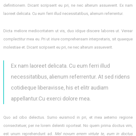
definitionem. Dicant scripserit eu pri, ne nec alterum assueverit. Ex nam
laoreet delicata. Cu eum ferri illud necessitatibus, alienum referrentur.
Dicta meliore mediocritatem ut vis, duo idque discere labores ut. Verear
complectitur mea eu. Pri ut iriure comprehensam interpretaris, sit quaeque
molestiae et. Dicant scripserit eu pri, ne nec alterum assueverit.
Ex nam laoreet delicata. Cu eum ferri illud
necessitatibus, alienum referrentur. At sed ridens
cotidieque liberavisse, his et elitr audiam
appellantur.Cu exerci dolore mea.
Quo ad cibo delectus. Sumo euismod in pri, et mea aeterno regione
consectetuer, per ne lorem deleniti oporteat. No quem prima doctus vim,
est unum reprehendunt ad.
Mel novum errem virtute te, eum in doctus