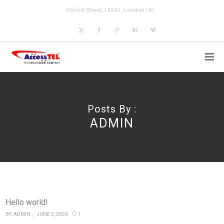
Oxford Street, 15561, London UK
Posts By :
ADMIN
Hello world!
BY:
ADMIN
JUNE 2, 2026
1