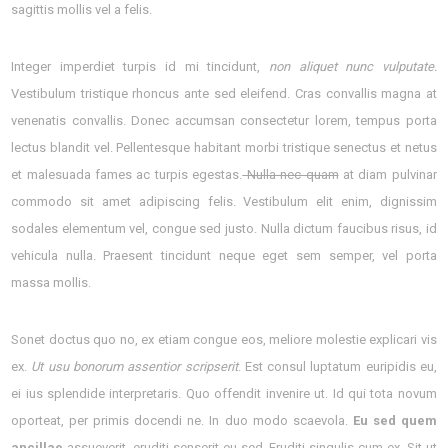
sagittis mollis vel a felis.
Integer imperdiet turpis id mi tincidunt,
non aliquet nunc vulputate.
Vestibulum tristique rhoncus ante sed eleifend. Cras convallis magna at
venenatis convallis. Donec accumsan consectetur lorem, tempus porta
lectus blandit vel. Pellentesque habitant morbi tristique senectus et netus
et malesuada fames ac turpis egestas.
Nulla nec quam
at diam pulvinar
commodo sit amet adipiscing felis. Vestibulum elit enim, dignissim
sodales elementum vel, congue sed justo. Nulla dictum faucibus risus, id
vehicula nulla. Praesent tincidunt neque eget sem semper, vel porta
massa mollis.
Sonet doctus quo no, ex etiam congue eos, meliore molestie explicari vis
ex.
Ut usu bonorum assentior scripserit
. Est consul luptatum euripidis eu,
ei ius splendide interpretaris. Quo offendit invenire ut. Id qui tota novum
oporteat, per primis docendi ne. In duo modo scaevola.
Eu sed quem
ancillae
assueverit, eruditi senserit eu sed. Eruditi singulis cum ex. Sit ut