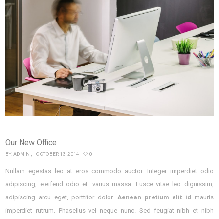
Our New Office
BY:
ADMIN
OCTOBER 13, 2014
0
Nullam egestas leo at eros commodo auctor. Integer imperdiet odio
adipiscing, eleifend odio et, varius massa. Fusce vitae leo dignissim,
adipiscing arcu eget, porttitor dolor.
Aenean pretium elit id
mauris
imperdiet rutrum. Phasellus vel neque nunc. Sed feugiat nibh et nibh