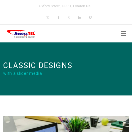
Oxford Street, 15561, London UK
CLASSIC DESIGNS
with a slider media