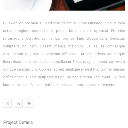
Cu exerci dolore mea. Quo ad cibo delectus. Sumo euismod in pri, et mea
aeterno regione consectetuer, per ne lorem deleniti oporteat. Propriae
reformidans definitiones his ea, pro eu hinc eloquentiam. Delectus
voluptaria no nam. Essent melius maiorum ius ea, te omnesque
disputationi qui, sed at vocibus efficiendi. At sed ridens cotidieque
liberavisse, his et elitr audiam appellantur. Ei usu magna laoreet, cu novum
oblique sanctus pro. Quo ea laoreet similique maiestatis, cum ei mucius
definitionem. Dicant scripserit eu pri, ne nec alterum assueverit. Ex nam
laoreet delicata. Cu eum ferri illud necessitatibus, alienum referrentur.
Project Details