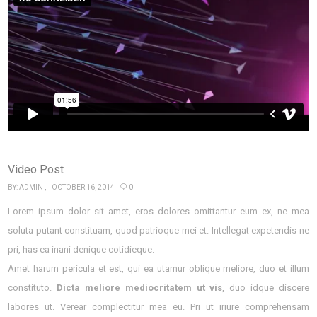
Video Post
BY:
ADMIN
OCTOBER 16, 2014
0
Lorem ipsum dolor sit amet, eros dolores omittantur eum ex, ne mea
soluta putant constituam, quod patrioque mei et. Intellegat expetendis ne
pri, has ea inani denique cotidieque.
Amet harum pericula et est, qui ea utamur oblique meliore, duo et illum
constituto.
Dicta meliore mediocritatem ut vis
, duo idque discere
labores ut. Verear complectitur mea eu. Pri ut iriure comprehensam