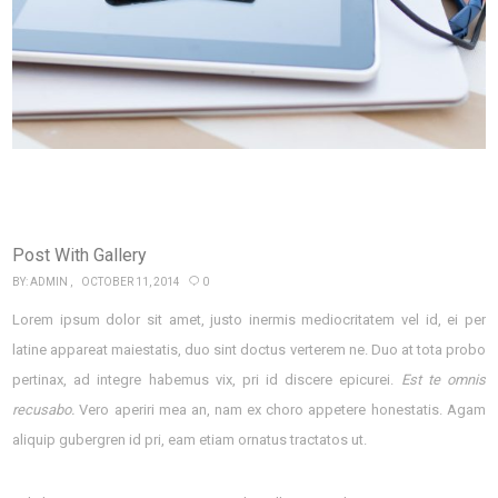
Post With Gallery
BY:
ADMIN
OCTOBER 11, 2014
0
Lorem ipsum dolor sit amet, justo inermis mediocritatem vel id, ei per
latine appareat maiestatis, duo sint doctus verterem ne. Duo at tota probo
pertinax, ad integre habemus vix, pri id discere epicurei.
Est te omnis
recusabo.
Vero aperiri mea an, nam ex choro appetere honestatis. Agam
aliquip gubergren id pri, eam etiam ornatus tractatos ut.