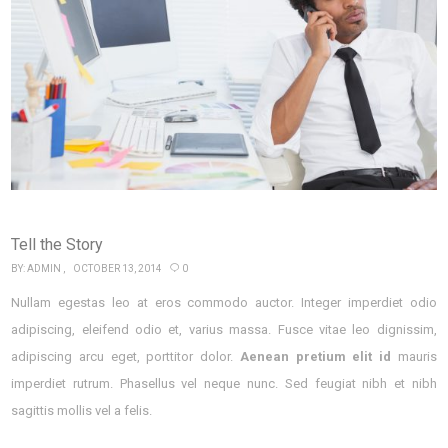
Tell the Story
BY:
ADMIN
OCTOBER 13, 2014
0
Nullam egestas leo at eros commodo auctor. Integer imperdiet odio
adipiscing, eleifend odio et, varius massa. Fusce vitae leo dignissim,
adipiscing arcu eget, porttitor dolor.
Aenean pretium elit id
mauris
imperdiet rutrum. Phasellus vel neque nunc. Sed feugiat nibh et nibh
sagittis mollis vel a felis.