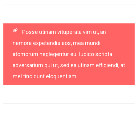
Posse utinam vituperata vim ut, an
nemore expetendis eos, mea mundi
atomorum neglegentur eu. Iudico scripta
adversarium qui ut, sed ea utinam efficiendi, at
mel tincidunt eloquentiam.