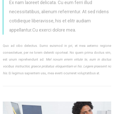
Ex nam laoreet delicata. Cu eum ferri illud
necessitatibus, alienum referrentur. At sed ridens
cotidieque liberavisse, his et elitr audiam
appellantur.Cu exerci dolore mea.
Quo ad cibo delectus. Sumo euismod in pri, et mea aeterno regione
consectetuer, per ne lorem deleniti oporteat. No quem prima doctus vim,
est unum reprehendunt ad.
Mel novum errem virtute te, eum in doctus
vocibus instructior, graece probatus eloquentiam ei his. Legere praesent no
his.
Ei legimus sapientem usu, mea everti ocurreret voluptatibus at.