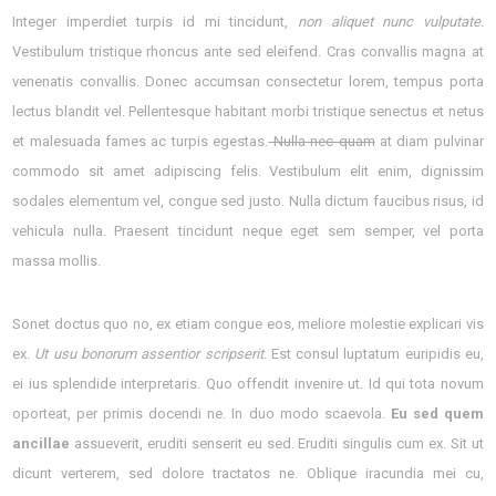
Integer imperdiet turpis id mi tincidunt,
non aliquet nunc vulputate.
Vestibulum tristique rhoncus ante sed eleifend. Cras convallis magna at
venenatis convallis. Donec accumsan consectetur lorem, tempus porta
lectus blandit vel. Pellentesque habitant morbi tristique senectus et netus
et malesuada fames ac turpis egestas.
Nulla nec quam
at diam pulvinar
commodo sit amet adipiscing felis. Vestibulum elit enim, dignissim
sodales elementum vel, congue sed justo. Nulla dictum faucibus risus, id
vehicula nulla. Praesent tincidunt neque eget sem semper, vel porta
massa mollis.
Sonet doctus quo no, ex etiam congue eos, meliore molestie explicari vis
ex.
Ut usu bonorum assentior scripserit
. Est consul luptatum euripidis eu,
ei ius splendide interpretaris. Quo offendit invenire ut. Id qui tota novum
oporteat, per primis docendi ne. In duo modo scaevola.
Eu sed quem
ancillae
assueverit, eruditi senserit eu sed. Eruditi singulis cum ex. Sit ut
dicunt verterem, sed dolore tractatos ne. Oblique iracundia mei cu,