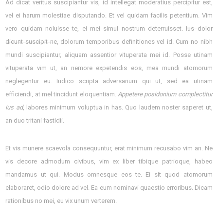
Ad dicat veritus suscipiantur vis, id intellegat moderatius percipitur est,
vel ei harum molestiae disputando. Et vel quidam facilis petentium. Vim
vero quidam noluisse te, ei mei simul nostrum deterruisset.
Ius dolor
dicunt suscipit ne
, dolorum temporibus definitiones vel id. Cum no nibh
mundi suscipiantur, aliquam assentior vituperata mei id. Posse utinam
vituperata vim ut, an nemore expetendis eos, mea mundi atomorum
neglegentur eu. Iudico scripta adversarium qui ut, sed ea utinam
efficiendi, at mel tincidunt eloquentiam.
Appetere posidonium complectitur
ius ad
, labores minimum voluptua in has. Quo laudem noster saperet ut,
an duo tritani fastidii.
Et vis munere scaevola consequuntur, erat minimum recusabo vim an. Ne
vis decore admodum civibus, vim ex liber tibique patrioque, habeo
mandamus ut qui. Modus omnesque eos te. Ei sit quod atomorum
elaboraret, odio dolore ad vel. Ea eum nominavi quaestio erroribus. Dicam
rationibus no mei, eu vix unum verterem.