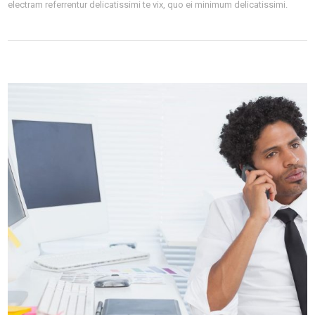
electram referrentur delicatissimi te vix, quo ei minimum delicatissimi.